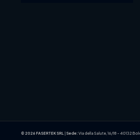
© 2026
FASERTEK SRL
|
Sede:
Via della Salute, 16/18 – 40132 B